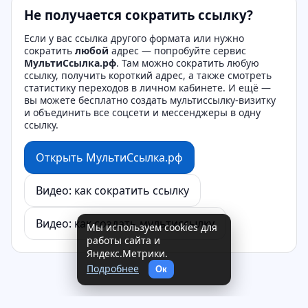
Не получается сократить ссылку?
Если у вас ссылка другого формата или нужно
сократить
любой
адрес — попробуйте сервис
МультиСсылка.рф
. Там можно сократить любую
ссылку, получить короткий адрес, а также смотреть
статистику переходов в личном кабинете. И ещё —
вы можете бесплатно создать мультиссылку‑визитку
и объединить все соцсети и мессенджеры в одну
ссылку.
Открыть МультиСсылка.рф
Видео: как сократить ссылку
Видео: как создать мультиссылку
Мы используем cookies для
работы сайта и
Яндекс.Метрики.
Подробнее
Ок