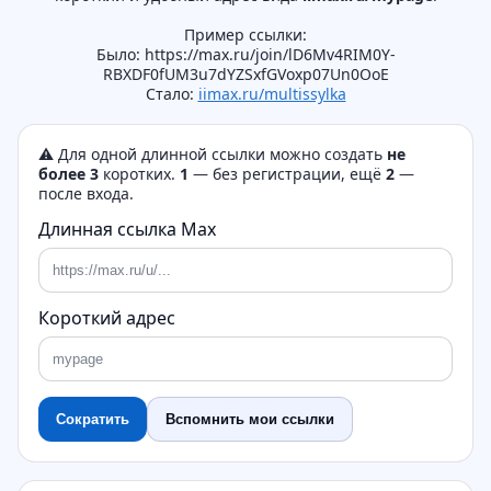
Пример ссылки:
Было: https://max.ru/join/lD6Mv4RIM0Y-
RBXDF0fUM3u7dYZSxfGVoxp07Un0OoE
Cтало:
iimax.ru/multissylka
⚠️ Для одной длинной ссылки можно создать
не
более 3
коротких.
1
— без регистрации, ещё
2
—
после входа.
Длинная ссылка Max
Короткий адрес
Сократить
Вспомнить мои ссылки