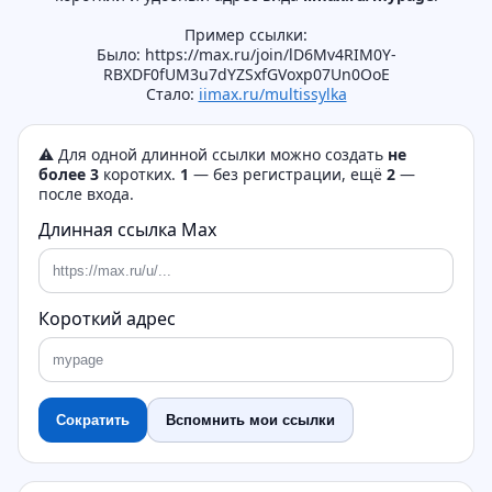
Пример ссылки:
Было: https://max.ru/join/lD6Mv4RIM0Y-
RBXDF0fUM3u7dYZSxfGVoxp07Un0OoE
Cтало:
iimax.ru/multissylka
⚠️ Для одной длинной ссылки можно создать
не
более 3
коротких.
1
— без регистрации, ещё
2
—
после входа.
Длинная ссылка Max
Короткий адрес
Сократить
Вспомнить мои ссылки