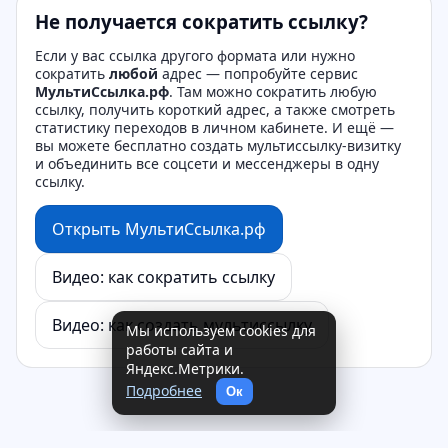
Не получается сократить ссылку?
Если у вас ссылка другого формата или нужно
сократить
любой
адрес — попробуйте сервис
МультиСсылка.рф
. Там можно сократить любую
ссылку, получить короткий адрес, а также смотреть
статистику переходов в личном кабинете. И ещё —
вы можете бесплатно создать мультиссылку‑визитку
и объединить все соцсети и мессенджеры в одну
ссылку.
Открыть МультиСсылка.рф
Видео: как сократить ссылку
Видео: как создать мультиссылку
Мы используем cookies для
работы сайта и
Яндекс.Метрики.
Подробнее
Ок